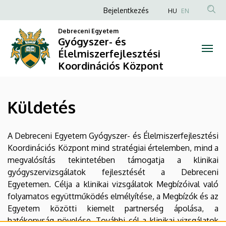
Küldetés
Ugrás
Anonim
Bejelentkezés
HU
EN
a
Felhasználói
|
tartalomra
Debreceni Egyetem
fiók
Gyógyszer- és
Gyógyszer-
Élelmiszerfejlesztési
menüje
Koordinációs Központ
és
Élelmiszerfejlesztési
Küldetés
Koordinációs
Központ
A Debreceni Egyetem Gyógyszer- és Élelmiszerfejlesztési
Koordinációs Központ mind stratégiai értelemben, mind a
megvalósítás tekintetében támogatja a klinikai
gyógyszervizsgálatok fejlesztését a Debreceni
Egyetemen. Célja a klinikai vizsgálatok Megbízóival való
folyamatos együttműködés elmélyítése, a Megbízók és az
Egyetem közötti kiemelt partnerség ápolása, a
hatékonyság növelése. További cél a klinikai vizsgálatok