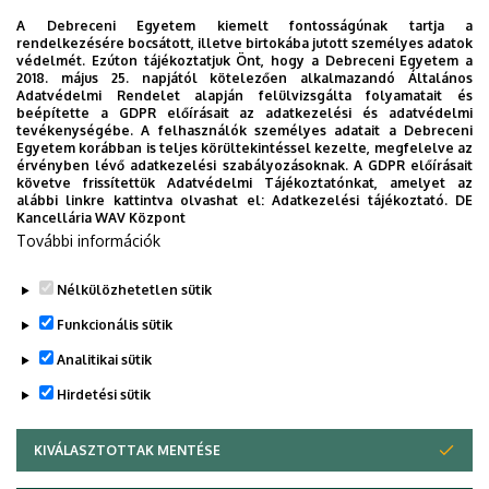
minél szélesebb körű megismertetése nemcsak a
A Debreceni Egyetem kiemelt fontosságúnak tartja a
Betegekkel és hozzátartozóikkal, hanem a lakossággal,
rendelkezésére bocsátott, illetve birtokába jutott személyes adatok
védelmét. Ezúton tájékoztatjuk Önt, hogy a Debreceni Egyetem a
illetve azok népszerűsítése, a legfontosabb ismeretek
2018. május 25. napjától kötelezően alkalmazandó Általános
közérthető átadása. Kiemelt feladat a munkacsoportok és
Adatvédelmi Rendelet alapján felülvizsgálta folyamatait és
beépítette a GDPR előírásait az adatkezelési és adatvédelmi
a vizsgálatvezetők által jelzett, a vizsgálatok
tevékenységébe. A felhasználók személyes adatait a Debreceni
hatékonyságának, a betegközpontúság fejlesztésére
Egyetem korábban is teljes körültekintéssel kezelte, megfelelve az
érvényben lévő adatkezelési szabályozásoknak. A GDPR előírásait
irányuló javaslatok támogatása, megvalósításuk
követve frissítettük Adatvédelmi Tájékoztatónkat, amelyet az
elősegítése. Mindezek mellett a Debreceni Egyetem
alábbi linkre kattintva olvashat el:
Adatkezelési tájékoztató.
DE
Kancellária WAV Központ
vezetői számára átfogó információ nyújtása az
További információk
Egyetemen folyó klinikai vizsgálatokról, azok
minőségéről, hatékonyságáról.
Nélkülözhetetlen sütik
Legutóbbi frissítés:
2023. 03. 01. 15:40
Funkcionális sütik
Analitikai sütik
Hirdetési sütik
KIVÁLASZTOTTAK MENTÉSE
WITHDRAW CONSENT